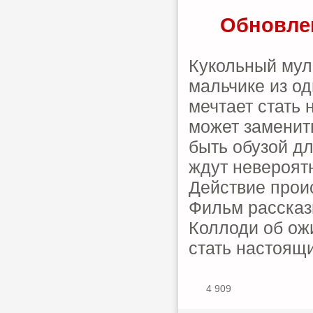
Обновлен
Кукольный мул
мальчике из о
мечтает стать 
может заменит
быть обузой дл
ждут невероят
Действие прои
Фильм рассказ
Коллоди об ож
стать настоящ
4 909