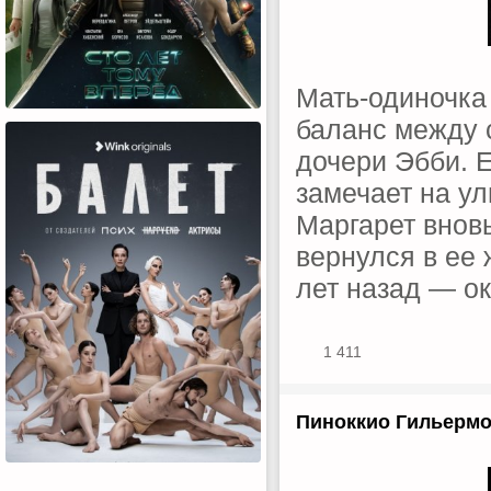
Мать-одиночка
баланс между 
дочери Эбби. Е
замечает на ул
Маргарет вновь
вернулся в ее 
лет назад — ок
1 411
Пиноккио Гильермо 