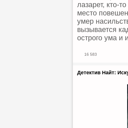
лазарет, кто-т
место повешени
умер насильст
вызывается ка
острого ума и
16 583
Детектив Найт: Иск