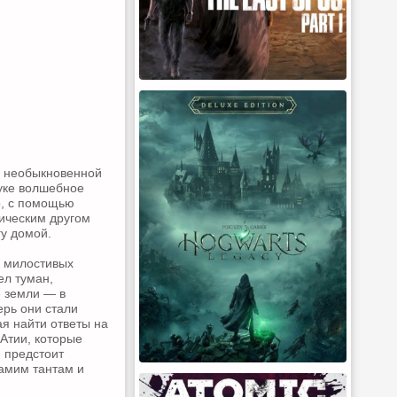
в необыкновенной
уке волшебное
р, с помощью
лическим другом
гу домой.
м милостивых
ел туман,
 земли — в
ерь они стали
ая найти ответы на
Атии, которые
й предстоит
самим тантам и