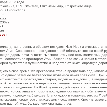
нваря 2023 года
лючения, RPG, Фэнтези, Открытый мир, От третьего лица
ous Productions
nix
нзия
320672
ий
ая
вует
олланд таинственным образом покидает Нью-Йорк и оказывается 
нием Атия. Совершенно неожиданно Фрей обнаруживает на своей р
ющее даром речи, а также выясняет, что у неё есть магический да
тешествовать по просторам Атии. Закрепив за своим новым метал
 Фрей пускается в путешествие и надеется отыскать обратную доро
т, что в свое время эта прекрасная страна процветала под начало
нт, однако затем ее безжалостно изувечила некая злая сила. Приш
ых животных в кровожадных тварей, людей — в чудовищ, а щедрые
е. А те самые танты все еще правят каждая своим краем — но теп
стными колдуньями. На Фрей туман не действует, и, отчаянно жел
 неохотно соглашается помочь последним оставшимся обитателям 
твенную надежду на будущее. В этих чужих и коварных землях Фре
ины скверны, сразиться с ужасающими созданиями, бросить вызов 
орая даст ей куда больше, чем она надеялась.