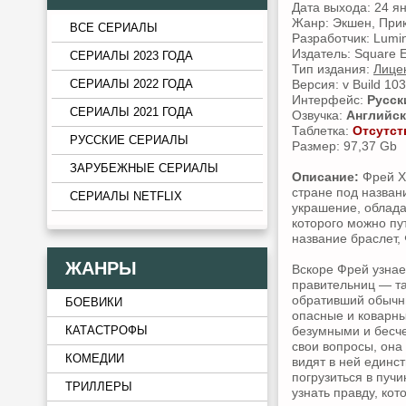
Дата выхода: 24 я
Жанр: Экшен, Прик
ВСЕ СЕРИАЛЫ
Разработчик: Lumin
Издатель: Square E
СЕРИАЛЫ 2023 ГОДА
Тип издания:
Лице
Версия: v Build 10
СЕРИАЛЫ 2022 ГОДА
Интерфейс:
Русск
СЕРИАЛЫ 2021 ГОДА
Озвучка:
Английск
Таблетка:
Отсутст
РУССКИЕ СЕРИАЛЫ
Размер: 97,37 Gb
ЗАРУБЕЖНЫЕ СЕРИАЛЫ
Описание:
Фрей Х
стране под назва
СЕРИАЛЫ NETFLIX
украшение, облада
которого можно пу
название браслет,
ЖАНРЫ
Вскоре Фрей узнае
правительниц — та
обративший обычн
БОЕВИКИ
опасные и коварны
безумными и бесче
КАТАСТРОФЫ
свои вопросы, она
КОМЕДИИ
видят в ней единс
погрузиться в пуч
ТРИЛЛЕРЫ
узнать правду, кот