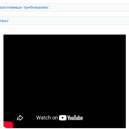
системные требования:
гры: