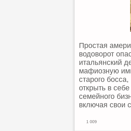
Простая амери
водоворот опас
итальянский д
мафиозную имп
старого босса
открыть в себе
семейного биз
включая свои 
1 009