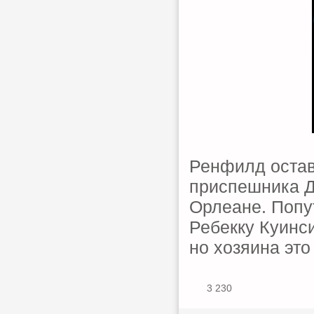
Ренфилд остав
приспешника Д
Орлеане. Попу
Ребекку Куинси
но хозяина это
3 230