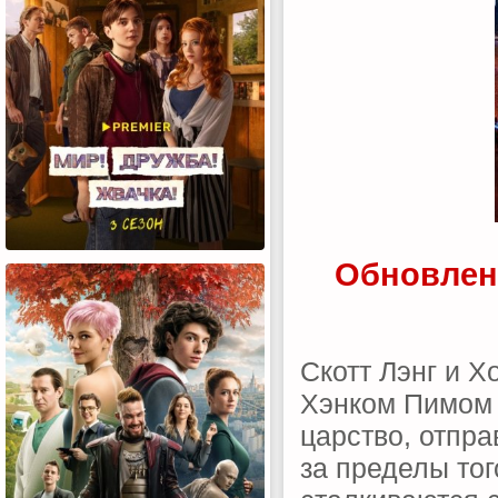
Обновлено
Скотт Лэнг и Х
Хэнком Пимом 
царство, отпр
за пределы тог