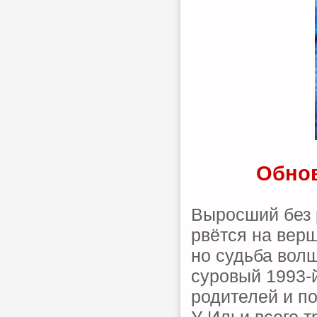
Обнов
Выросший без 
рвётся на верш
но судьба волш
суровый 1993-й
родителей и п