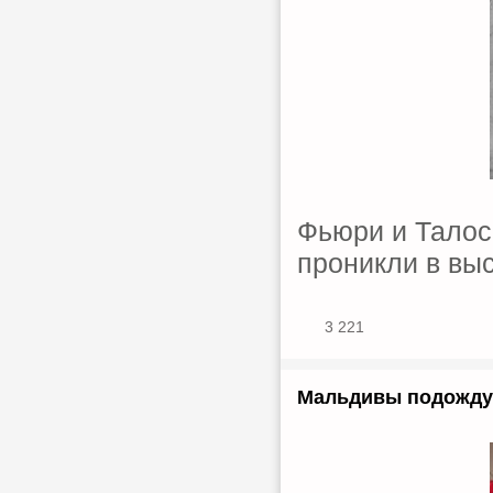
Фьюри и Талос
проникли в вы
3 221
Мальдивы подождут