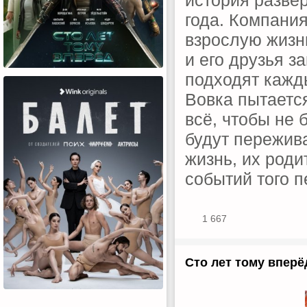
история разве
года. Компания
взрослую жизнь
и его друзья з
подходят кажд
Вовка пытается
всё, чтобы не 
будут пережив
жизнь, их роди
событий того п
1 667
Сто лет тому вперёд