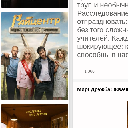
труп и необыч
Расследование,
отпраздновать:
без того слож
учителей. Кажд
шокирующее: ке
способны в на
1 360
Мир! Дружба! Жвачк