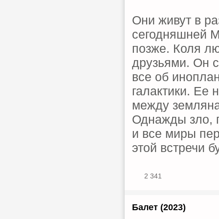
Они живут в р
сегодняшней М
позже. Коля лю
друзьями. Он 
все об инопла
галактики. Ее 
между земляна
Однажды зло, 
и все миры пер
этой встречи б
2 341
Балет (2023)