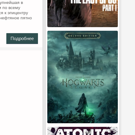
рупнейшая в
м по всему
я к эпицентру
 нефтяное пятно
Подробнее