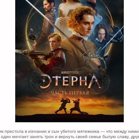
к престола в изгнании и сын убитого мятежника — что между ним
: один мечтает занять трон и вернуть своей семье былую славу, др