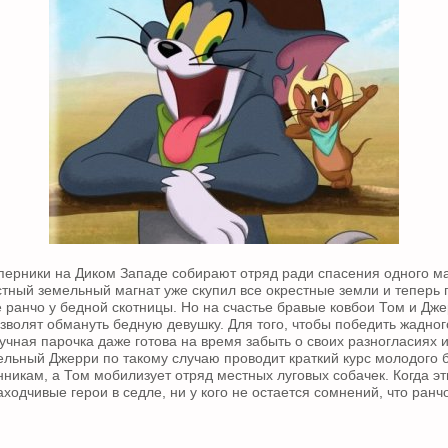
рники на Диком Западе собирают отряд ради спасения одного ма
стный земельный магнат уже скупил все окрестные земли и теперь г
 ранчо у бедной скотницы. Но на счастье бравые ковбои Том и Дже
озволят обмануть бедную девушку. Для того, чтобы победить жадно
лучная парочка даже готова на время забыть о своих разногласиях 
ельный Джерри по такому случаю проводит краткий курс молодого 
икам, а Том мобилизует отряд местных луговых собачек. Когда эт
ходчивые герои в седле, ни у кого не остается сомнений, что ранч