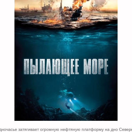
дночасье затягивает огромную нефтяную платформу на дно Север