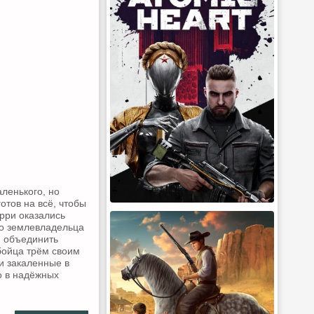
ленького, но
отов на всё, чтобы
рри оказались
го землевладельца
и объединить
бойца трём своим
и закаленные в
о в надёжных