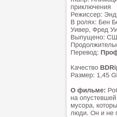
приключения
Режиссер: Энд
В ролях: Бен Б
Уивер, Фред Уи
Выпущено: С
Продолжительн
Перевод:
Проф
Качество
BDRi
Размер: 1,45 G
О фильме:
Роб
на опустевшей
мусора, котор
люди. Он и не 