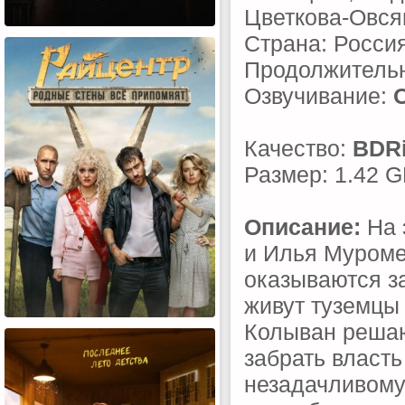
Цветкова-Овся
Страна: Росси
Продолжительн
Озвучивание:
Качество:
BDR
Размер: 1.42 
Описание:
На 
и Илья Муроме
оказываются з
живут туземцы 
Колыван решаю
забрать власть
незадачливому