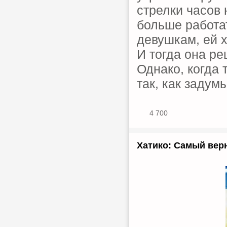
стрелки часов 
больше работат
девушкам, ей хо
И тогда она р
Однако, когда 
так, как задум
4 700
Хатико: Самый верны