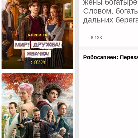
жены богатыре
Словом, богат
дальних берег
6 133
Робосапиен: Переза