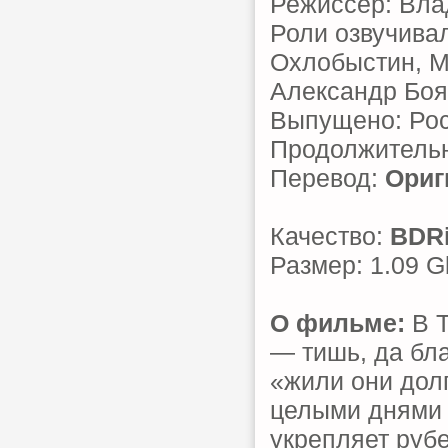
Режиссер: Вла
Роли озвучива
Охлобыстин, М
Александр Боя
Выпущено: Ро
Продолжительн
Перевод:
Ориг
Качество:
BDR
Размер: 1.09 G
О фильме:
В Т
— тишь, да бла
«жили они долг
целыми днями 
укрепляет руб