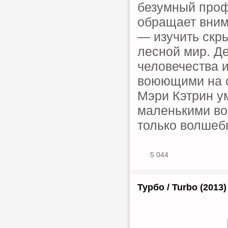
безумный проф
обращает вним
— изучить скр
лесной мир. Де
человечества 
воюющими на с
Мэри Кэтрин у
маленькими во
только волшебн
5 044
Турбо / Turbo (2013)