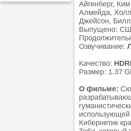
Айгенберг, Ки
Алмейда, Холл
Джейсон, Бил
Выпущено: С
Продолжительн
Озвучивание:
Качество:
HDR
Размер: 1.37 G
О фильме:
Сюж
разрабатывающ
гуманистическ
использующей 
Кибернетик кра