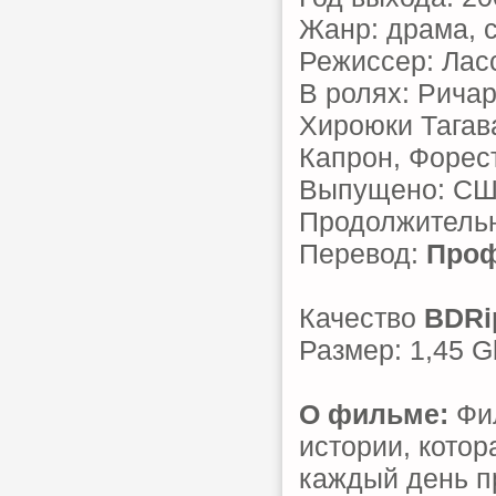
Жанр: драма, 
Режиссер: Лас
В ролях: Ричар
Хироюки Тагав
Капрон, Форес
Выпущено: С
Продолжительн
Перевод:
Проф
Качество
BDRi
Размер: 1,45 G
О фильме:
Фил
истории, котор
каждый день п