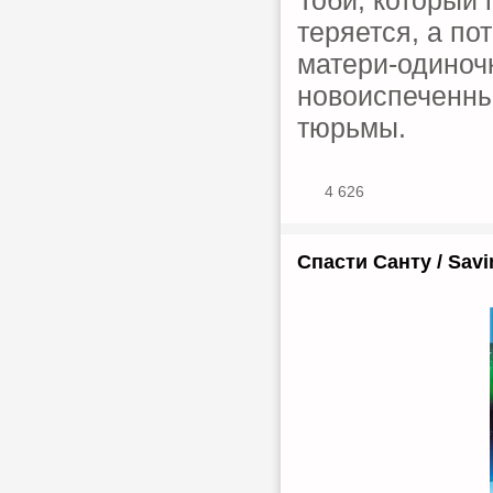
Тоби, который
теряется, а п
матери-одиночк
новоиспеченные
тюрьмы.
4 626
Спасти Санту / Savi