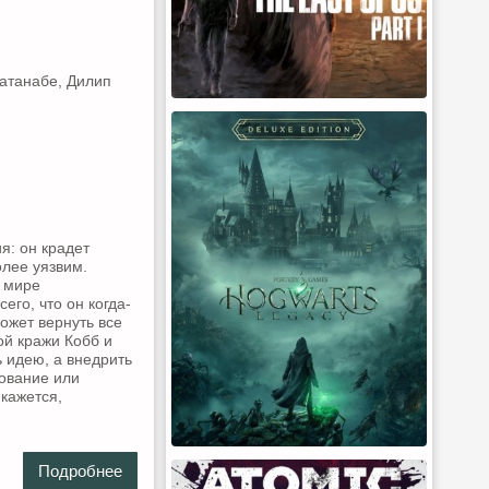
Ватанабе, Дилип
я: он крадет
олее уязвим.
у мире
го, что он когда-
ожет вернуть все
ой кражи Кобб и
ь идею, а внедрить
рование или
 кажется,
Подробнее