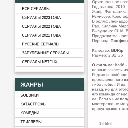
Оригинальное наз
Год выхода: 2010
ВСЕ СЕРИАЛЫ
Жанр: Фантастика,
Режиссер: Кристо
СЕРИАЛЫ 2023 ГОДА
В ролях: Леонардо
Рао, Киллиан Мёрф
СЕРИАЛЫ 2022 ГОДА
Выпущено: США, В
СЕРИАЛЫ 2021 ГОДА
Продолжительность
Перевод:
Професс
РУССКИЕ СЕРИАЛЫ
Качество:
BDRip
ЗАРУБЕЖНЫЕ СЕРИАЛЫ
Размер: 2.91 Gb
СЕРИАЛЫ NETFLIX
О фильме:
Кобб -
ценные секреты из
Редкие способност
промышленного шпи
ЖАНРЫ
либо любил. И вот
назад, но для это
его команда спецо
БОЕВИКИ
ее. Если у них по
мастерство не мог
КАТАСТРОФЫ
предугадывает каж
КОМЕДИИ
ТРИЛЛЕРЫ
18 556