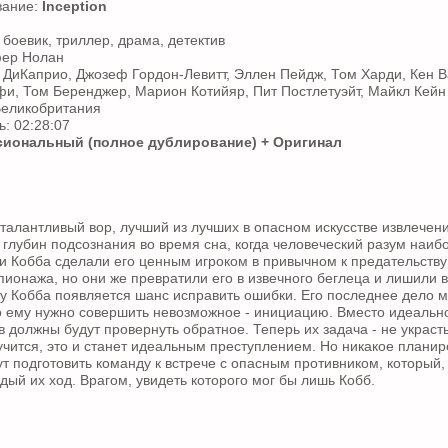
вание:
Inception
 боевик, триллер, драма, детектив
фер Нолан
 ДиКаприо, Джозеф Гордон-Левитт, Эллен Пейдж, Том Харди, Кен 
и, Том Беренджер, Марион Котийяр, Пит Постлетуэйт, Майкл Кейн
еликобритания
: 02:28:07
иональный (полное дублирование) + Оригинал
 талантливый вор, лучший из лучших в опасном искусстве извлечени
 глубин подсознания во время сна, когда человеческий разум наиб
и Кобба сделали его ценным игроком в привычном к предательств
онажа, но они же превратили его в извечного беглеца и лишили все
 у Кобба появляется шанс исправить ошибки. Его последнее дело м
го ему нужно совершить невозможное - инициацию. Вместо идеальн
в должны будут провернуть обратное. Теперь их задача - не украст
лучится, это и станет идеальным преступлением. Но никакое плани
ут подготовить команду к встрече с опасным противником, который,
дый их ход. Врагом, увидеть которого мог бы лишь Кобб.