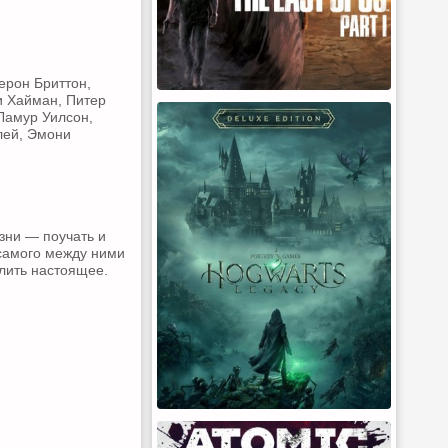
ерон Бриттон,
и Хайман, Питер
Ламур Уилсон,
лей, Эмони
зни — поучать и
 самого между ними
лить настоящее.