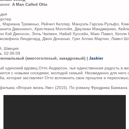
вание:
A Man Called Otto
едия
орстер
с, Мариана Тревиньо, Рейчел Келлер, Мануэль Гарсиа-Рульфо, Кэм
анита Дженнингс, Кристиана Монтойя, Джулиан Манджерико, Кейл
ин Кэй Джонсон, Элль Чапмен, Найаб Хуссейн, Макс Павел, Келли 
Джозефина Линдегард, Джон Донахью, Грег Аллан Мартин, Лавел Ш
А, Швеция
: 02:06:09
иональный (многоголосый, закадровый) |
Jaskier
ый одинокий вдовец Отто Андерсон, чья единственная радость в жи
омится с новыми соседями, молодой семьей. Неожиданно для него
ба, которая заставляет Отто вспомнить свое прошлое и переосмыс
фильма «Вторая жизнь Уве» (2015). По роману Фредрика Бакмана.